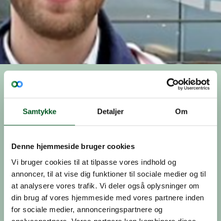
Nyhedsbrev
Nyhedsbreve
Sektionen for Større Jordbrug skal have ny
2023
sekretær
Samtykke
Detaljer
Om
Nyhed, 20.juni 2023
Sektionen for Større
Jordbrug skal have ny
Denne hjemmeside bruger cookies
Vi bruger cookies til at tilpasse vores indhold og
sekretær
annoncer, til at vise dig funktioner til sociale medier og til
at analysere vores trafik. Vi deler også oplysninger om
Det bliver Henrik Søndergaard Nielsen, der
din brug af vores hjemmeside med vores partnere inden
fremover kommer til at varetage den vigtige post.
for sociale medier, annonceringspartnere og