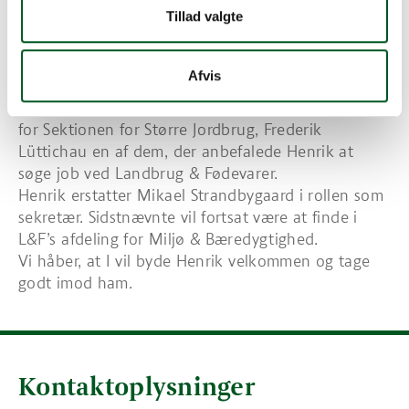
Tillad valgte
Sektionen for Større Jordbrug er ikke helt fremmed
for Henrik. Han er vokset op på Midtlolland,
nærmere bestemt Engestofte, hvor hans far har
Afvis
været forvalter på Engestofte - og Søholt Gods
siden 2008. Faktisk var godsejer og tidl. formand
for Sektionen for Større Jordbrug, Frederik
Lüttichau en af dem, der anbefalede Henrik at
søge job ved Landbrug & Fødevarer.
Henrik erstatter Mikael Strandbygaard i rollen som
sekretær. Sidstnævnte vil fortsat være at finde i
L&F’s afdeling for Miljø & Bæredygtighed.
Vi håber, at I vil byde Henrik velkommen og tage
godt imod ham.
Kontaktoplysninger