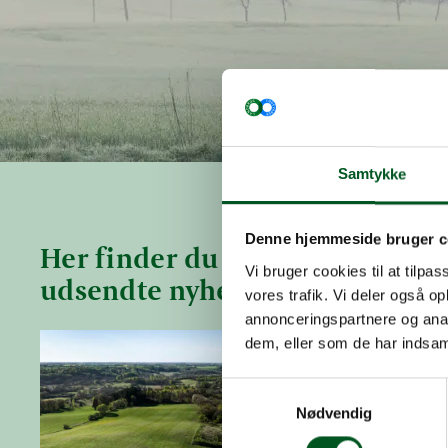
Samtykke
Denne hjemmeside bruger c
Her finder du Sektionen for Stø
Vi bruger cookies til at tilpas
udsendte nyhedsbreve og årsbe
vores trafik. Vi deler også 
annonceringspartnere og anal
Læs mere om Nyhedsbreve 2026
Læs mere o
dem, eller som de har indsaml
Samtykkevalg
Nødvendig