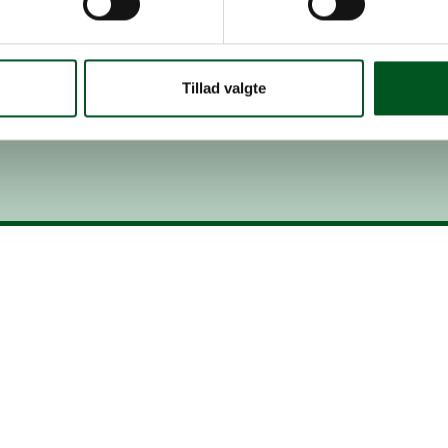
ve 2025
Nyhedsbreve 2024
Tillad valgte
tionen for Større Jordbrugs
Læs her Sektionen for Større
e fra 2025
nyhedsbreve fra 2024