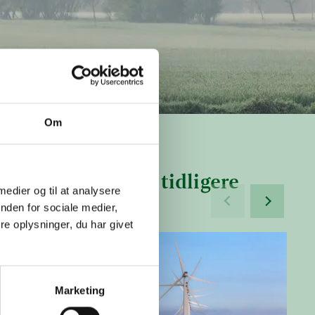
Om
, samt aktiv over tidligere
 medier og til at analysere
nden for sociale medier,
e oplysninger, du har givet
24
Læs mere om Nyhedsbreve 2023
Marketing