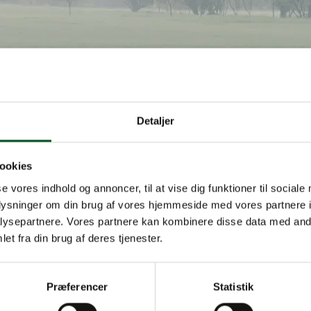
Detaljer
ookies
rre Jordbrugs aktuelle nyhedsbreve
se vores indhold og annoncer, til at vise dig funktioner til sociale
retninger
oplysninger om din brug af vores hjemmeside med vores partnere i
ysepartnere. Vores partnere kan kombinere disse data med andr
m Nyhedsbreve 2025
Læs mere om Nyhedsbreve 20
et fra din brug af deres tjenester.
Præferencer
Statistik