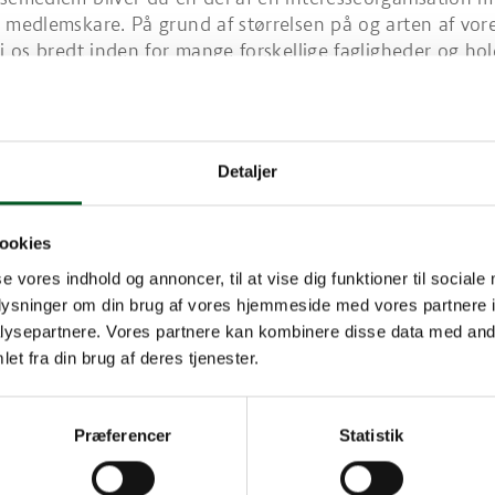
 medlemskare. På grund af størrelsen på og arten af vore
vi os bredt inden for mange forskellige fagligheder og ho
på den sidste nye udvikling inden for såvel landbrug so
rift, ledelse, økonomi, jura, turisme, markedsføring etc.
ngsmuligheder
semedlem har du eksklusiv mulighed for at annoncere i 
Detaljer
 via
stoerrejordbrug@lf.dk
for at høre mere.
ktionen for Større Jordbrug?
ookies
or Større Jordbrug er en interesseorganisation og en del 
se vores indhold og annoncer, til at vise dig funktioner til sociale
 Fødevarer. Vores medlemmer er aktive landmænd og eje
oplysninger om din brug af vores hjemmeside med vores partnere i
regårde, hovedgårde eller større landbrugs- eller skovej
ysepartnere. Vores partnere kan kombinere disse data med andr
ledede og familieejede virksomheder.
et fra din brug af deres tjenester.
overordnede formål er at sikre rammevilkår, der gør det 
oduktions- og indtjeningsorienteret jordbrug under lige 
åvel som internationalt, at værne om den private ejendo
Præferencer
Statistik
ke godser og herregårde med tilhørende kultur- og natu