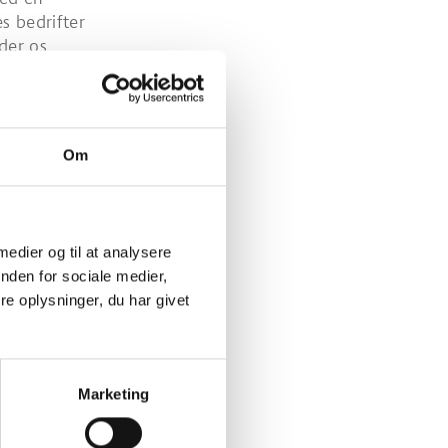
s bedrifter
lder os
m
sektionens
Om
af
 medier og til at analysere
re af
nden for sociale medier,
endomme. Vi
e oplysninger, du har givet
muligt at
konkurrence
msret og at
Marketing
rværdier.