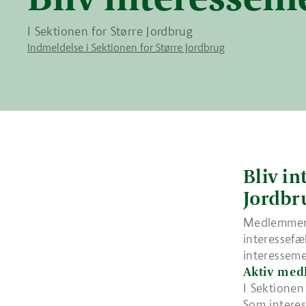
I Sektionen for Større Jordbrug
Indmeldelse i Sektionen for Større Jordbrug
Bliv i
Jordbr
Medlemmer f
interessef
interesseme
Aktiv med
I Sektionen
Som interes