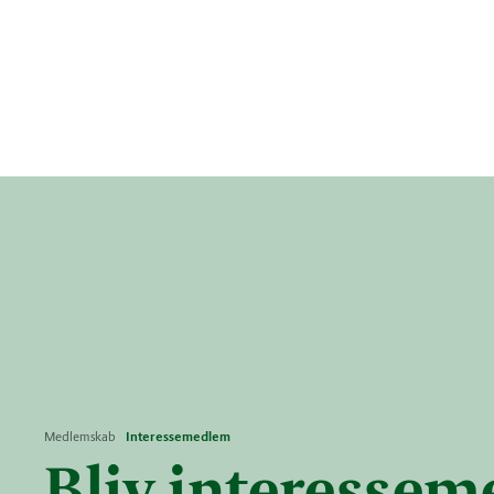
Medlemskab
Interessemedlem
Bliv interesse