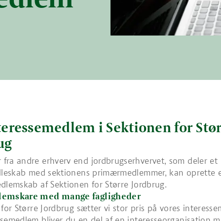
nteressemedlem i Sektionen for Stø
ug
ra andre erhverv end jordbrugserhvervet, som deler et
ælleskab med sektionens primærmedlemmer, kan oprette 
dlemskab af Sektionen for Større Jordbrug.
lemskare med mange fagligheder
 for Større Jordbrug sætter vi stor pris på vores interes
semedlem bliver du en del af en interesseorganisation 