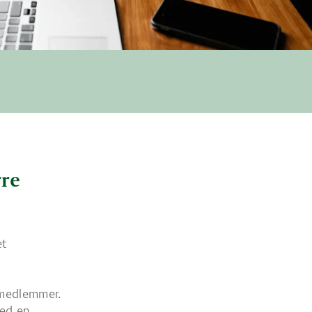
rre
et
semedlemmer.
med en