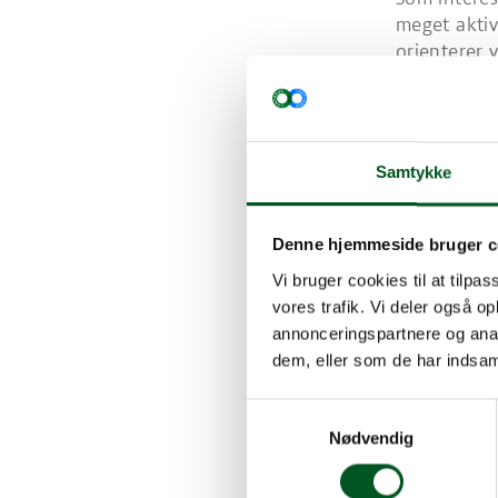
meget aktiv
orienterer 
opdaterede 
forretningsd
Annonceri
Som interes
Samtykke
udgivelser.
Kontakt os
Hvad er Se
Denne hjemmeside bruger c
Sektionen f
Vi bruger cookies til at tilpas
Landbrug &
vores trafik. Vi deler også 
godser, her
annonceringspartnere og anal
driver ejer
dem, eller som de har indsaml
Sektionens 
drive et pr
Samtykkevalg
nationalt s
Nødvendig
bevare dans