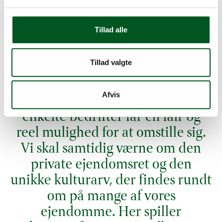
udefra, og hvor den yngre generation af landmænd
vil føle sig repræsenteret.
Den nye formand ser frem til arbejdet med de
Tillad alle
mange vigtige og aktuelle dagsordenener, som
Større Jordbrug arbejder med til hverdag.
Tillad valgte
"Jeg ser det som en vigtig opgave
at sikre konkurrencedygtige vilkår
Afvis
for planteavlen og sikre, at de
enkelte bedrifter får en fair og
reel mulighed for at omstille sig.
Vi skal samtidig værne om den
private ejendomsret og den
unikke kulturarv, der findes rundt
om på mange af vores
ejendomme. Her spiller