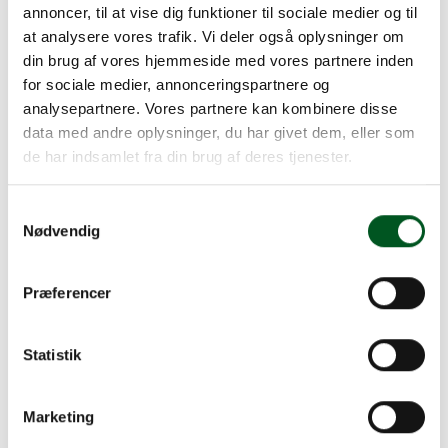
for Sektionen for Større
annoncer, til at vise dig funktioner til sociale medier og til
Jordbrug
at analysere vores trafik. Vi deler også oplysninger om
din brug af vores hjemmeside med vores partnere inden
I forbindelse med årsmødet i Sektionen for Større
for sociale medier, annonceringspartnere og
Jordbrug er Helle Reedtz-Thott blevet valgt som ny
analysepartnere. Vores partnere kan kombinere disse
formand og Peter Bech som næstformand.
data med andre oplysninger, du har givet dem, eller som
I samme omgang takkede Christina Ahlefeldt-
de har indsamlet fra din brug af deres tjenester.
Laurvig af som formand. I forbindelse med sin
sidste beretning lagde den afgående formand
Samtykkevalg
særlig vægt på de sager, der har givet anledning til
Nødvendig
debat i Større Jordbrug det seneste år. Det er
særligt de kommende krav til natur og
biodiversitet, de fortsatte muligheder for
Præferencer
udsætning af fuglevildt til jagt og ikke mindst en
kommende klimaafgift på landbrugets biologiske
Statistik
processer.
Opgaverne er således mange for det kommende
udvalg, der ligeledes skal sikre et L&F og et Større
Marketing
Jordbrug, hvor der er plads til diversitet, input