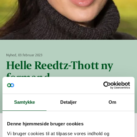
Nyhed, 03.februar 2023
Helle Reedtz-Thott ny
formand
Helle Reedtz-Thott ny formand for Sektionen for
Større Jordbrug
Samtykke
Detaljer
Om
Denne hjemmeside bruger cookies
Helle Reedtz-Thott ny formand
Vi bruger cookies til at tilpasse vores indhold og