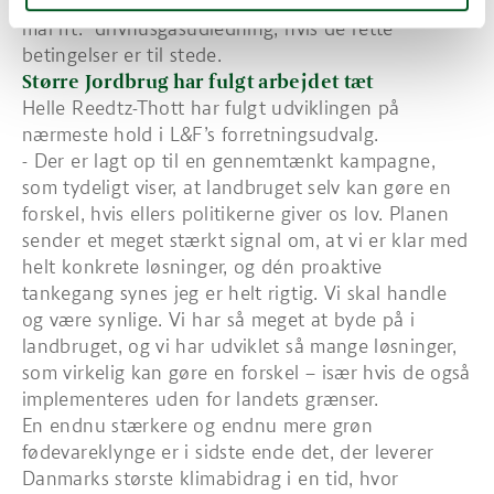
fra AU vurderer, at landbruget kan nå de politiske
mål ift. drivhusgasudledning, hvis de rette
betingelser er til stede.
Større Jordbrug har fulgt arbejdet tæt
Helle Reedtz-Thott har fulgt udviklingen på
nærmeste hold i L&F’s forretningsudvalg.
- Der er lagt op til en gennemtænkt kampagne,
som tydeligt viser, at landbruget selv kan gøre en
forskel, hvis ellers politikerne giver os lov. Planen
sender et meget stærkt signal om, at vi er klar med
helt konkrete løsninger, og dén proaktive
tankegang synes jeg er helt rigtig. Vi skal handle
og være synlige. Vi har så meget at byde på i
landbruget, og vi har udviklet så mange løsninger,
som virkelig kan gøre en forskel – især hvis de også
implementeres uden for landets grænser.
En endnu stærkere og endnu mere grøn
fødevareklynge er i sidste ende det, der leverer
Danmarks største klimabidrag i en tid, hvor