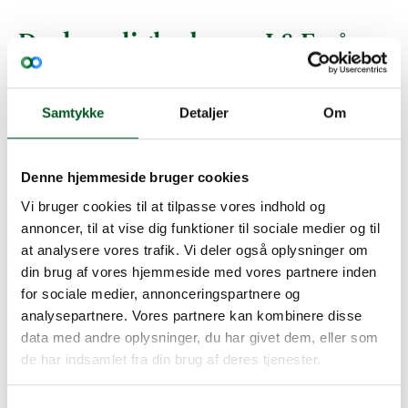
Dyrk mulighederne: L&F på
vej med plan, der viser vejen
for grøn omstilling uden
Samtykke
Detaljer
Om
afgifter
L&F er på trapperne med sin plan, der viser,
Denne hjemmeside bruger cookies
hvordan fødevareerhvervet kan levere på den
grønne dagsorden ved at implementere kendte
Vi bruger cookies til at tilpasse vores indhold og
virkemidler.
annoncer, til at vise dig funktioner til sociale medier og til
Planen er et proaktivt indspil i den kommende
at analysere vores trafik. Vi deler også oplysninger om
debat om, hvordan man bedst nedbringer
din brug af vores hjemmeside med vores partnere inden
landbrugets klimaudledninger. Den skal sende et
for sociale medier, annonceringspartnere og
stærkt til politikere og Svarer-udvalget om, at
analysepartnere. Vores partnere kan kombinere disse
fødevareerhvervet kan og vil levere på de mål, der
data med andre oplysninger, du har givet dem, eller som
er sat i landbrugsaftalen, og at en hård CO2-afgift
de har indsamlet fra din brug af deres tjenester.
ikke er vejen frem.
På Større Jordbrugs medlemsmøde i marts gav