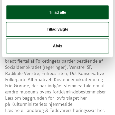
havbænk ovenpå et voldsted eller et gelænder på
en trappe op til en gravhøj.
Tillad alle
Der lægges i forslaget også op til, at Landbrug &
Fødevarer skal være med til at udpege sagkyndige
Tillad valgte
til en ny kulturarvsafdeling i Miljø- og
Fødevareklagenævnet. Større Jordbrug har meddelt
Kulturministeriet, at vi meget gerne stiller os til
Afvis
rådighed ift. indstillingen.
Lovforslaget er resultatet af en aftale mellem et
bredt flertal af Folketingets partier bestående af
Socialdemokratiet (regeringen), Venstre, SF,
Radikale Venstre, Enhedslisten, Det Konservative
Folkeparti, Alternativet, Kristendemokraterne og
Frie Grønne, der har indgået stemmeaftale om at
ændre museumslovens fortidsmindebestemmelser
Læs om baggrunden for lovforslaget her
på Kulturministeriets hjemmeside
Læs hele Landbrug & Fødevarers høringssvar her.