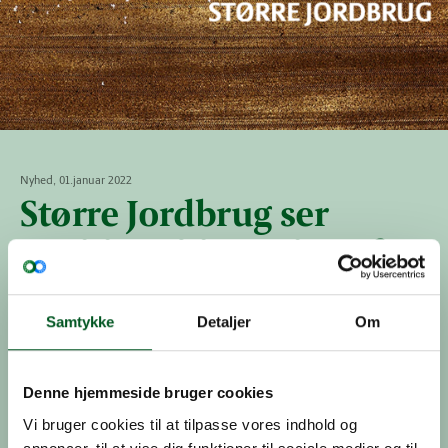
Nyhed, 01.januar 2022
Større Jordbrug ser
positivt på justering af
museumsloven
Samtykke
Detaljer
Om
Kulturministeriet vil med en ændring af
museumsloven gøre det lettere at foretage
ændringer i fortidsminder for at styrke formidling
Denne hjemmeside bruger cookies
og tilgængelighed.
Vi bruger cookies til at tilpasse vores indhold og