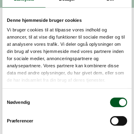
Denne hjemmeside bruger cookies
Tilmeld dig medlemsmøde på
Vi bruger cookies til at tilpasse vores indhold og
Klintholm Gods 7. oktober
annoncer, til at vise dig funktioner til sociale medier og til
2022
at analysere vores trafik. Vi deler også oplysninger om
din brug af vores hjemmeside med vores partnere inden
Sektionen for Større Jordbrug inviterer til
for sociale medier, annonceringspartnere og
medlemsarrangement på Klintholm Gods på Møn
analysepartnere. Vores partnere kan kombinere disse
fredag d. 7. oktober 2022, fra kl. 10-15.
data med andre oplysninger, du har givet dem, eller som
Her vil ejer Carl Gustav Scavenius underholde
de har indsamlet fra din brug af deres tjenester.
under temaet oplevelsesøkonomi.
Klintholm Gods er ca. 1.400 hektar. Der drives
Samtykkevalg
landbrug, skovbrug, jagt, husudlejning og turisme
Nødvendig
og gårdbutik.
I 2019 åbnede Inger Marie og Carl Gustav Villa
Huno, som er et boutique-hotel med restaurant,
Præferencer
der laver gourmetmad med udgangspunkt i
Hereford-kvæg og lokale råvarer.