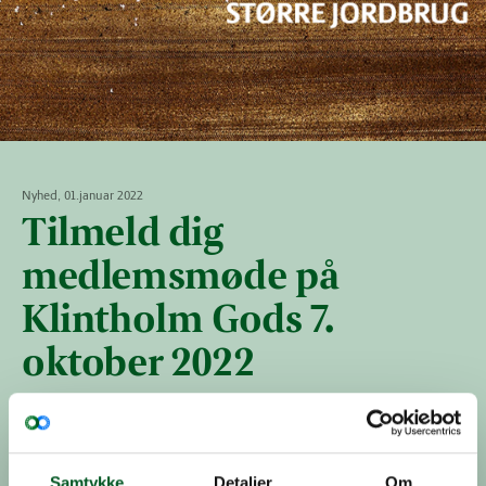
Nyhed, 01.januar 2022
Tilmeld dig
medlemsmøde på
Klintholm Gods 7.
oktober 2022
Sektionen for Større Jordbrug inviterer til
medlemsarrangement på Klintholm Gods på Møn
fredag d. 7. oktober 2022, fra kl. 10-15.
Samtykke
Detaljer
Om