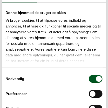
Ny næstformand i Udvalget for
Denne hjemmeside bruger cookies
Større Jordbrug
Vi bruger cookies til at tilpasse vores indhold og
Sektionen for Større Jordbrugs årsmøde blev for
annoncer, til at vise dig funktioner til sociale medier og til
første gang afholdt online med kommentarer og
at analysere vores trafik. Vi deler også oplysninger om
spørgsmål fra deltagerne på chat.
din brug af vores hjemmeside med vores partnere inden
Årsmødet blev livestreamet fra Axelborg og
for sociale medier, annonceringspartnere og
Udvalget for Større Jordbrugs beretning var
analysepartnere. Vores partnere kan kombinere disse
optaget på forhånd fra Lolland. Her kom
data med andre oplysninger, du har givet dem, eller som
formand,
Christina Ahlefeldt-Laurvig
, ind på den
de har indsamlet fra din brug af deres tjenester.
aktuelle coronasituation, klimaspørgsmålet,
kvælstofregulering, naturindsatser, Større Jordbrugs
Samtykkevalg
forventninger til Landbrug & Fødevarer og de
Nødvendig
varslede kontingentstigninger.
Nicolas de Bertouch-
Lehn
, formand for Herregårdsudvalget, fortalte om
Præferencer
coronasituationen i et oplevelsesøkonomisk
perspektiv og om en forsikringsaftale og de
medlemsmøder, Herregårdsudvalget har arbejdet