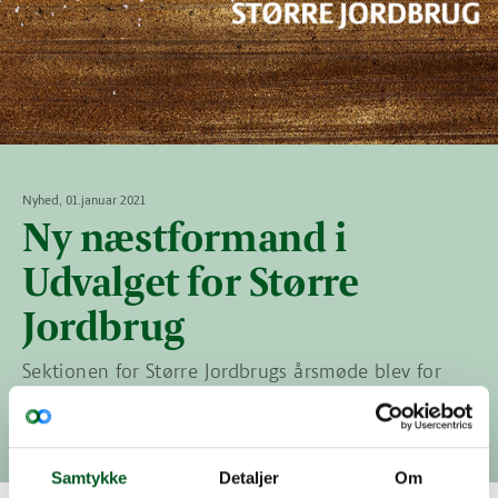
Nyhed, 01.januar 2021
Ny næstformand i
Udvalget for Større
Jordbrug
Sektionen for Større Jordbrugs årsmøde blev for
første gang afholdt online med kommentarer og
spørgsmål fra deltagerne på chat.
Samtykke
Detaljer
Om