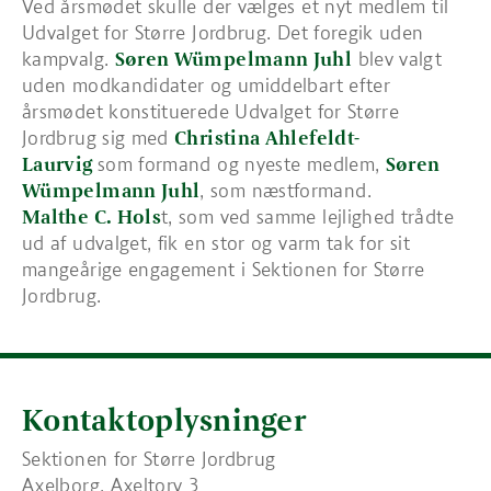
Ved årsmødet skulle der vælges et nyt medlem til
Udvalget for Større Jordbrug. Det foregik uden
kampvalg.
Søren Wümpelmann Juhl
blev valgt
uden modkandidater og umiddelbart efter
årsmødet konstituerede Udvalget for Større
Jordbrug sig med
Christina Ahlefeldt-
Laurvig
som formand og nyeste medlem,
Søren
Wümpelmann Juhl
, som næstformand.
Malthe C. Hols
t, som ved samme lejlighed trådte
ud af udvalget, fik en stor og varm tak for sit
mangeårige engagement i Sektionen for Større
Jordbrug.
Kontaktoplysninger
Sektionen for Større Jordbrug
Axelborg, Axeltorv 3