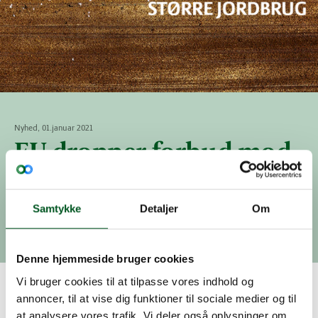
Nyhed, 01.januar 2021
EU dropper forbud mod
jagt og fiskeri
Et frygtet forbud mod jagt og fiskeri i strengt
Samtykke
Detaljer
Om
beskyttet natur er nu taget af bordet...
Denne hjemmeside bruger cookies
Vi bruger cookies til at tilpasse vores indhold og
EU dropper forbud mod jagt og
annoncer, til at vise dig funktioner til sociale medier og til
at analysere vores trafik. Vi deler også oplysninger om