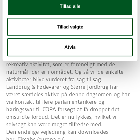
såsom ”minedrift, fiskeri, jagt eller skovbrug” er
Tillad alle
”uforeneligt” med det strenge beskyttelsesniveau.
Den formulering er nu væk. I stedet fremgår det
ifølge Altinget, at de beskyttede områder skal være
Tillad valgte
uforstyrrede af menneskeligt pres, og at der kun
må være begrænsede og velkontrollerede
Afvis
aktiviteter. I forhold til jagt og fiskeri fremgår det,
at der kan være tale om strengt kontrolleret
rekreativ aktivitet, som er foreneligt med de
naturmål, der er i området. Og så vil de enkelte
aktiviteter blive vurderet fra sag til sag.
Landbrug & Fødevarer og Større Jordbrug har
været særdeles aktive på denne dagsorden og har
via kontakt til flere parlamentarikere og
høringssvar til COPA forsøgt at få droppet det
omstridte forbud. Det er nu lykkes, hvilket vi
selvsagt kan være meget tilfredse med.
Den endelige vejledning kan downloades
her: Circabc (europa.eu)