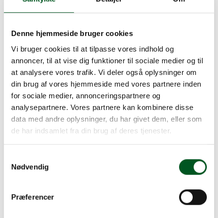
Adgangsregler er et
brandvarmt emne
Denne hjemmeside bruger cookies
"Vi må have Bonderøven til at vise, hvor slemt det
Vi bruger cookies til at tilpasse vores indhold og
er for dyrene og naturen, når man smider skrald",
annoncer, til at vise dig funktioner til sociale medier og til
lød et af forslagene til det medlemsmøde om
at analysere vores trafik. Vi deler også oplysninger om
adgangsregler i den private skov, som Sektionen
din brug af vores hjemmeside med vores partnere inden
for Større Jordbrug afholdt i fællesskab med Dansk
for sociale medier, annonceringspartnere og
Skovforening.
analysepartnere. Vores partnere kan kombinere disse
Med knap 100 tilmeldte til medlemsmødet fredag
data med andre oplysninger, du har givet dem, eller som
16. marts var der en livlig debat om, hvordan man
de har indsamlet fra din brug af deres tjenester.
som ejer af de private skove oplever besøgende på
og udenfor de opmærkede stier, og hvilke tiltag der
Samtykkevalg
skal til for, at de mange gående forstyrrer naturen
Nødvendig
og den private ejendomsret mindst muligt.
Emnet er højaktuelt for medlemmerne af Sektionen
for Større Jordbrug. Mange oplever, at de står alene
Præferencer
med håndteringen af den store trafik i de private