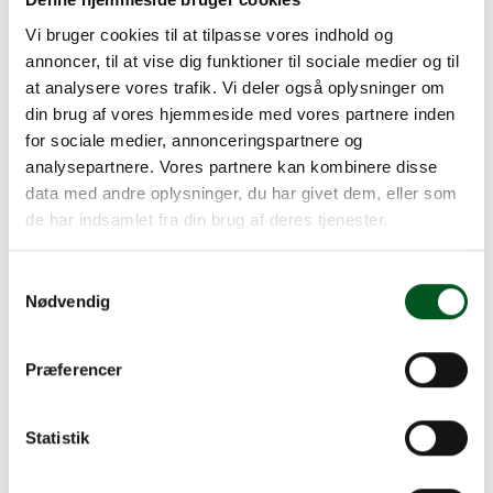
Landbrugsudspil med vidtrækkende
Vi bruger cookies til at tilpasse vores indhold og
konsekvenser
annoncer, til at vise dig funktioner til sociale medier og til
Søren Søndergaard havde inviteret
at analysere vores trafik. Vi deler også oplysninger om
undertegnede og de øvrige sektor- og
din brug af vores hjemmeside med vores partnere inden
sektionsformænd til møde med
for sociale medier, annonceringspartnere og
ministeren.
analysepartnere. Vores partnere kan kombinere disse
data med andre oplysninger, du har givet dem, eller som
Read more about Møde med fødevareminister Rasmus Prehn
Nyhed, 01.01.2021
de har indsamlet fra din brug af deres tjenester.
Møde med fødevareminister Rasmus
Prehn
Samtykkevalg
Søren Søndergaard havde inviteret
Nødvendig
undertegnede og de øvrige sektor- og
sektionsformænd til møde med
Præferencer
ministeren.
Read more about Vi støtter et lavere forbrug af glyphosat
Nyhed, 01.01.2021
Statistik
Vi støtter et lavere forbrug af
glyphosat