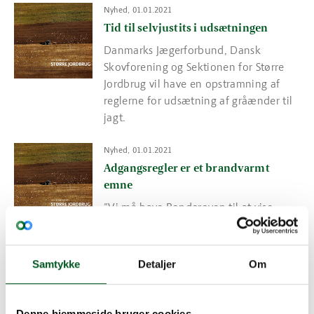
Read more about Tid til selvjustits i udsætningen
Nyhed, 01.01.2021
Tid til selvjustits i udsætningen
Danmarks Jægerforbund, Dansk
Skovforening og Sektionen for Større
Jordbrug vil have en opstramning af
reglerne for udsætning af gråænder til
jagt.
Read more about Adgangsregler er et brandvarmt emne
Nyhed, 01.01.2021
Adgangsregler er et brandvarmt
emne
"Vi må have Bonderøven til at vise,
hvor slemt det er for dyrene og
naturen, når man smider skrald", lød et
af forslagene til det medlemsmøde om
Samtykke
Detaljer
Om
adgangsregler
Read more about Landbrugsudspil med vidtrækkende konsekv
Nyhed, 01.01.2021
Denne hjemmeside bruger cookies