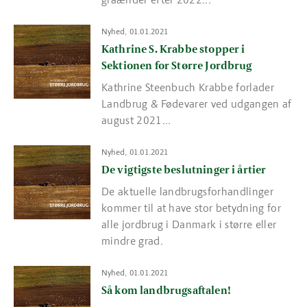
Read more about Kathrine S. Krabbe stopper i Sektionen for Stø
Nyhed, 01.01.2021
Kathrine S. Krabbe stopper i
Sektionen for Større Jordbrug
Kathrine Steenbuch Krabbe forlader
Landbrug & Fødevarer ved udgangen af
august 2021...
Read more about De vigtigste beslutninger i årtier
Nyhed, 01.01.2021
De vigtigste beslutninger i årtier
De aktuelle landbrugsforhandlinger
kommer til at have stor betydning for
alle jordbrug i Danmark i større eller
mindre grad.
Read more about Så kom landbrugsaftalen!
Nyhed, 01.01.2021
Så kom landbrugsaftalen!