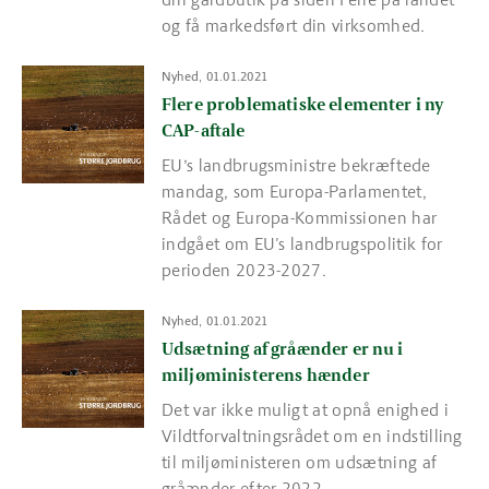
og få markedsført din virksomhed.
Read more about Flere problematiske elementer i ny CAP-aftal
Nyhed, 01.01.2021
Flere problematiske elementer i ny
CAP-aftale
EU’s landbrugsministre bekræftede
mandag, som Europa-Parlamentet,
Rådet og Europa-Kommissionen har
indgået om EU's landbrugspolitik for
perioden 2023-2027.
Read more about Udsætning af gråænder er nu i miljøminister
Nyhed, 01.01.2021
Udsætning af gråænder er nu i
miljøministerens hænder
Det var ikke muligt at opnå enighed i
Vildtforvaltningsrådet om en indstilling
til miljøministeren om udsætning af
gråænder efter 2022...