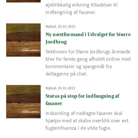
øjeblikkelig virkning tilladelser til
indfangning af fasaner.
Read more about Ny næstformand i Udvalget for Større Jordbru
Nyhed, 01.01.2021
Ny næstformand i Udvalget for Større
Jordbrug
Sektionen for Større Jordbrugs årsmøde
blev for første gang afholdt online med
kommentarer og spørgsmål fra
deltagerne på chat.
Read more about Status på stop for indfangning af fasaner
Nyhed, 01.01.2021
Status på stop for indfangning af
fasaner
Indsamling af nedlagte fasaner skal
hjælpe med at skabe overblik over evt.
fugleinfluenza i de vilde fugle.