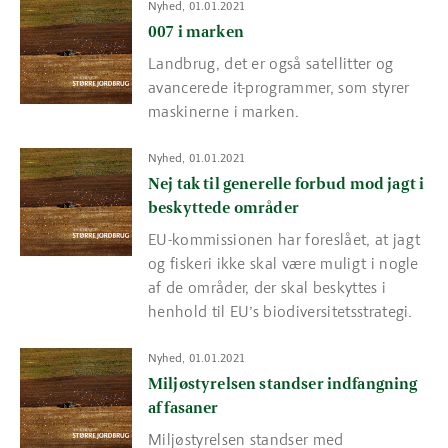
Read more about 007 i marken
Nyhed, 01.01.2021
007 i marken
Landbrug, det er også satellitter og
avancerede it-programmer, som styrer
maskinerne i marken.
Read more about Nej tak til generelle forbud mod jagt i besky
Nyhed, 01.01.2021
Nej tak til generelle forbud mod jagt i
beskyttede områder
EU-kommissionen har foreslået, at jagt
og fiskeri ikke skal være muligt i nogle
af de områder, der skal beskyttes i
henhold til EU’s biodiversitetsstrategi.
Read more about Miljøstyrelsen standser indfangning af fasane
Nyhed, 01.01.2021
Miljøstyrelsen standser indfangning
af fasaner
Miljøstyrelsen standser med