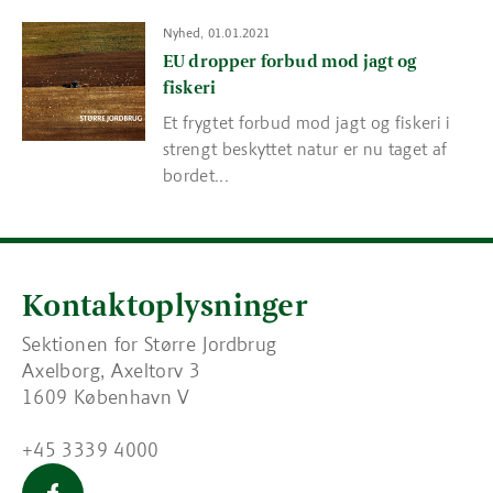
Read more about EU dropper forbud mod jagt og fiskeri
Nyhed, 01.01.2021
EU dropper forbud mod jagt og
fiskeri
Et frygtet forbud mod jagt og fiskeri i
strengt beskyttet natur er nu taget af
bordet...
Kontaktoplysninger
Sektionen for Større Jordbrug
Axelborg, Axeltorv 3
1609 København V
+45 3339 4000