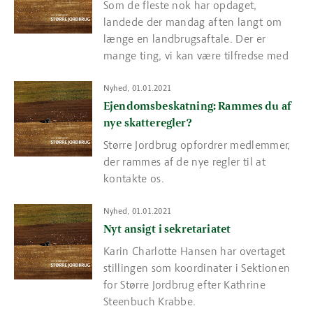
Som de fleste nok har opdaget,
landede der mandag aften langt om
længe en landbrugsaftale. Der er
mange ting, vi kan være tilfredse med
Read more about Ejendomsbeskatning: Rammes du af nye skatt
Nyhed, 01.01.2021
Ejendomsbeskatning: Rammes du af
nye skatteregler?
Større Jordbrug opfordrer medlemmer,
der rammes af de nye regler til at
kontakte os.
Read more about Nyt ansigt i sekretariatet
Nyhed, 01.01.2021
Nyt ansigt i sekretariatet
Karin Charlotte Hansen har overtaget
stillingen som koordinater i Sektionen
for Større Jordbrug efter Kathrine
Steenbuch Krabbe.