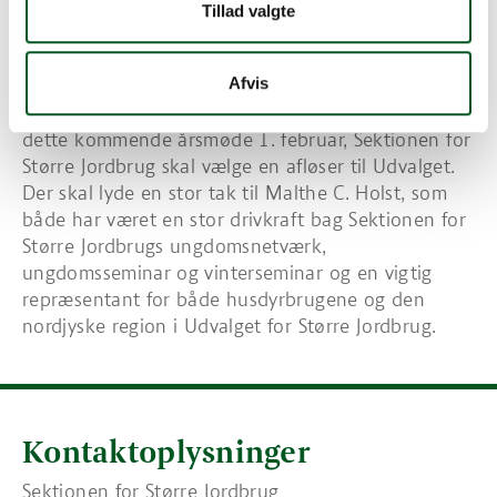
daværende Tolvmandssektionen i 2013 og blev ved
Tillad valgte
fusionen med Danske Godser og Herregårde valgt
ind i Udvalget for Større Jordbrug.
Afvis
I 2019 blev Malthe C. Holst genvalgt for en to-årig
periode frem til årsmødet 2021, og det er altså ved
dette kommende årsmøde 1. februar, Sektionen for
Større Jordbrug skal vælge en afløser til Udvalget.
Der skal lyde en stor tak til Malthe C. Holst, som
både har været en stor drivkraft bag Sektionen for
Større Jordbrugs ungdomsnetværk,
ungdomsseminar og vinterseminar og en vigtig
repræsentant for både husdyrbrugene og den
nordjyske region i Udvalget for Større Jordbrug.
Kontaktoplysninger
Sektionen for Større Jordbrug