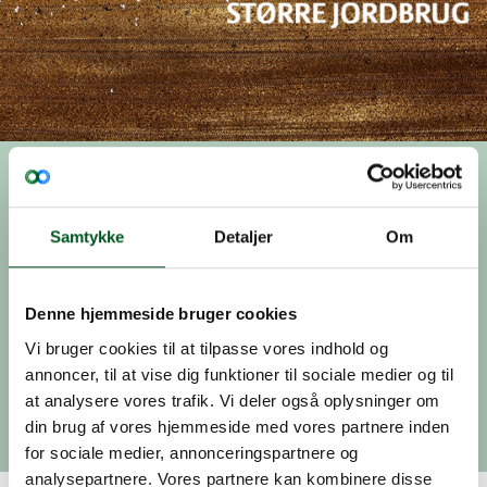
Nyhed, 01.januar 2020
Malthe genopstiller ikke
Samtykke
Detaljer
Om
til Udvalget for Større
Jordbrug
Denne hjemmeside bruger cookies
Vi bruger cookies til at tilpasse vores indhold og
Efter otte år som medlem af Udvalget for Større
annoncer, til at vise dig funktioner til sociale medier og til
Jordbrug har Malthe C. Holst besluttet ikke at
at analysere vores trafik. Vi deler også oplysninger om
genopstille til Udvalget.
din brug af vores hjemmeside med vores partnere inden
for sociale medier, annonceringspartnere og
analysepartnere. Vores partnere kan kombinere disse