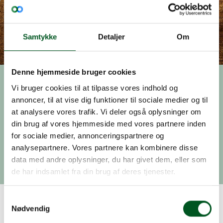
Samtykke
Detaljer
Om
Denne hjemmeside bruger cookies
Vi bruger cookies til at tilpasse vores indhold og
Nyhed, 01.januar 2020
annoncer, til at vise dig funktioner til sociale medier og til
Husk at anmelde
at analysere vores trafik. Vi deler også oplysninger om
udsætning af gråænder
din brug af vores hjemmeside med vores partnere inden
for sociale medier, annonceringspartnere og
Senest en uge efter udsætning af gråænder skal
analysepartnere. Vores partnere kan kombinere disse
udsætningen anmeldes til Miljøstyrelsen.
data med andre oplysninger, du har givet dem, eller som
de har indsamlet fra din brug af deres tjenester.
Samtykkevalg
Husk at anmelde udsætning af
Nødvendig