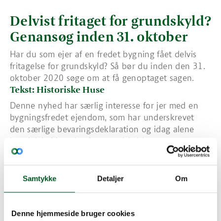
Delvist fritaget for grundskyld?
Genansøg inden 31. oktober
Har du som ejer af en fredet bygning fået delvis
fritagelse for grundskyld? Så bør du inden den 31.
oktober 2020 søge om at få genoptaget sagen.
Tekst: Historiske Huse
Denne nyhed har særlig interesse for jer med en
bygningsfredet ejendom, som har underskrevet
den særlige bevaringsdeklaration og idag alene
har delvis fritagelse for grundskyld.
Nedenfor har Historiske Huse lavet et notat.
Essensen af notatet er, at det er vigtigt, at dem,
der af den ene eller anden grund kun har fået
Samtykke
Detaljer
Om
delvis grundskyldsfritagelse, bør ansøge om
genoptagelse af sagen inden den 31. oktober
2020. Hvis man får medhold, vil der også skulle
Denne hjemmeside bruger cookies