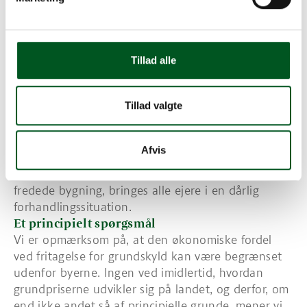
ikke er fredet, kan volde problemer. Her har
Historiske Huse en anden opfattelse, end den SKAT
har udmeldt i det såkaldte “Styringssignal”.
I Historiske Huse anbefaler vi imidlertid, at man
Tillad alle
som ejer står fast på, at det ikke er op til SKAT at
vurdere eller skønne om, hvor stor en del af fx.
Tillad valgte
havearealerne, der kan opnås fritagelse for
grundskyld. Men som sagt, hvis SKAT kan henvise
til, at det allerede er kutyme fra andre afgørelser,
Afvis
at eksempelvis kun en del af en ejendommens
have eller gårdsplads kan henregnes til den
fredede bygning, bringes alle ejere i en dårlig
forhandlingssituation.
Et principielt spørgsmål
Vi er opmærksom på, at den økonomiske fordel
ved fritagelse for grundskyld kan være begrænset
udenfor byerne. Ingen ved imidlertid, hvordan
grundpriserne udvikler sig på landet, og derfor, om
end ikke andet så af principielle grunde, mener vi,