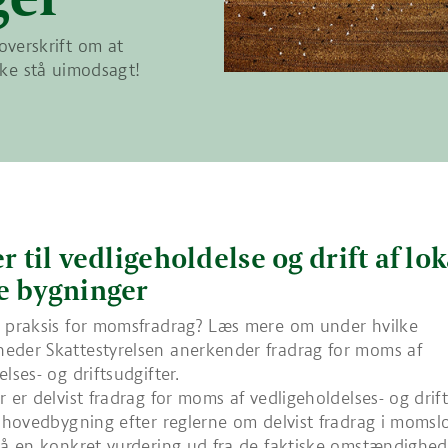
verskrift om at
ikke stå uimodsagt!
r til vedligeholdelse og drift af lok
e bygninger
 praksis for momsfradrag? Læs mere om under hvilke
eder Skattestyrelsen anerkender fradrag for moms af
lses- og driftsudgifter.
 er delvist fradrag for moms af vedligeholdelses- og drifts
n hovedbygning efter reglerne om delvist fradrag i momslo
på en konkret vurdering ud fra de faktiske omstændighede