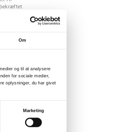
 bekræftet
drag for
digheder:
Om
 medier og til at analysere
ksomheden
nden for sociale medier,
e oplysninger, du har givet
havde krav
Marketing
bygning,
dsets