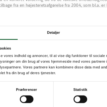
 tilbage fra en højesteretsafgørelse fra 2004, som bl.a. er
tteretten i 2009, kan dog udledes visse kriterier.
e praksis kan udledes, at Skattestyrelsen anerkender fra
ligeholdelses- og driftsudgifter under følgende omstæn
gen har traditionelt tilhørt godset (historisk integreret)
Detaljer
ver en betydelig momspligtig virksomhed
ngen er fredet
 hovedbygningen anvendes kun begrænset eller anvendes slet ikke
ookies
 hovedbygningen anvendes ikke til beboelse
se vores indhold og annoncer, til at vise dig funktioner til sociale
ngen indgår ved ekstern præsentation, markedsføring mv. af vir
oplysninger om din brug af vores hjemmeside med vores partnere i
ysepartnere. Vores partnere kan kombinere disse data med andr
et fra din brug af deres tjenester.
m seneste Landsskatteretsafgørelse fra 2009 (ikke
ort)
streret erhvervsdrivende gods fik medhold i, at godset 
Præferencer
Statistik
for moms af afholdte udgifter til lokaler i godsets hoved
 fandtes at indgå som en naturlig og integreret del af go
ksomhed med bl.a. landbrug, skovbrug, jagtudlejning,