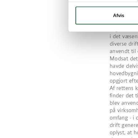
ejendomsud
hovedbygni
Afvis
landbrugsjo
Sagen vedrø
i det væsen
diverse dri
anvendt til 
Modsat det 
havde delvi
hovedbygni
opgjort ef
Af rettens 
finder det 
blev anvend
på virksomh
omfang - i 
drift genere
oplyst, at