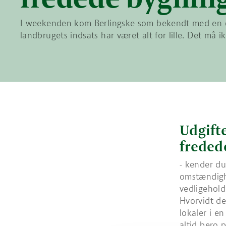
I weekenden kom Berlingske som bekendt med en o
landbrugets indsats har været alt for lille. Det må 
Udgifte
freded
- kender du
omstændigh
vedligeholde
Hvorvidt der
lokaler i e
altid bero 