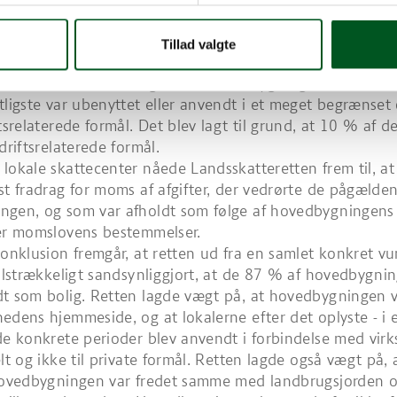
lejning (bolig) og dermed beslægtet virksomhed. Godset
ng var fredet sammen med matrikelnummeret, dvs. bl.a.
Tillad valgte
rd og det skovareal, der tilhørte godset.
rte konkret 87 % af godsets hovedbygning, som ud fra 
tligste var ubenyttet eller anvendt i et meget begrænset 
ftsrelaterede formål. Det blev lagt til grund, at 10 % af 
driftsrelaterede formål.
lokale skattecenter nåede Landsskatteretten frem til, at
st fradrag for moms af afgifter, der vedrørte de pågæld
ngen, og som var afholdt som følge af hovedbygningens
ter momslovens bestemmelser.
konklusion fremgår, at retten ud fra en samlet konkret vu
tilstrækkeligt sandsynliggjort, at de 87 % af hovedbygni
t som bolig. Retten lagde vægt på, at hovedbygningen v
edens hjemmeside, og at lokalerne efter det oplyste - i e
de konkrete perioder blev anvendt i forbindelse med vi
lt og ikke til private formål. Retten lagde også vægt på, 
 hovedbygningen var fredet samme med landbrugsjorden 