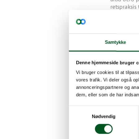
retspraksis
af Landsska
Fra gældend
moms af ved
Hovedbygnin
Samtykke
Godset dri
Hovedbygni
En del af)
Denne hjemmeside bruger c
(En del af)
Vi bruger cookies til at tilpas
Hovedbygni
vores trafik. Vi deler også 
udadtil
annonceringspartnere og anal
dem, eller som de har indsaml
Læs mere o
offentliggj
Samtykkevalg
Et momsregi
Nødvendig
på fradrag 
idet godset
erhvervsvir