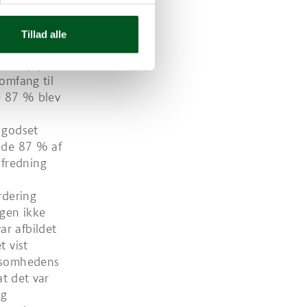
s
 med den
Tillad alle
det oplyste
omfang til
de 87 % blev
 godset
ende 87 % af
 fredning
rdering
ngen ikke
ar afbildet
t vist
rksomhedens
at det var
og