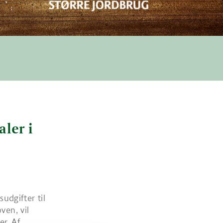
aler i
udgifter til
ven, vil
r. Af