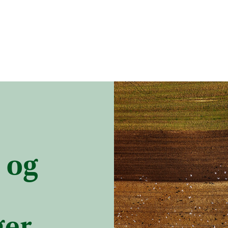
 og
ger