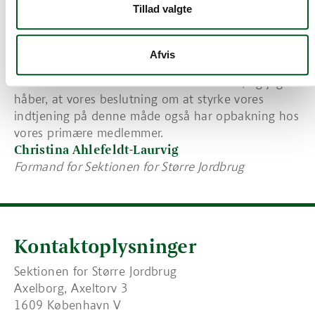
Tillad valgte
primære medlemmer selvfølgelig altid meget
velkommen til at opfodre samarbejdspartnere til at
tegne et medlemskab hos Større Jordbrug.
Afvis
Vi planlægger, at søsætte vores nye koncept i det
kommende medlemsbrev over sommeren, og jeg
håber, at vores beslutning om at styrke vores
indtjening på denne måde også har opbakning hos
vores primære medlemmer.
Christina Ahlefeldt-Laurvig
Formand for Sektionen for Større Jordbrug
Kontaktoplysninger
Sektionen for Større Jordbrug
Axelborg, Axeltorv 3
1609 København V