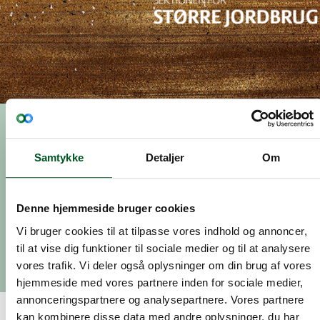
Nyhed, 01.januar 2019
Nyt om
Samtykke
Detaljer
Om
virksomhedsmedlemskab
Denne hjemmeside bruger cookies
Vi sat fokus på hvorledes vi kan fastholde vores
Vi bruger cookies til at tilpasse vores indhold og annoncer,
politiske arbejde for bedre produktions- og
til at vise dig funktioner til sociale medier og til at analysere
forretningsmuligheder for vores primære medlemmer.
vores trafik. Vi deler også oplysninger om din brug af vores
hjemmeside med vores partnere inden for sociale medier,
annonceringspartnere og analysepartnere. Vores partnere
kan kombinere disse data med andre oplysninger, du har