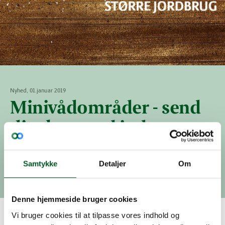
Nyhed, 01.januar 2019
Minivådområder - send
dit eksempel ind
I weekenden kom Berlingske som bekendt med en
overskrift om at landbrugets indsats har været alt
Samtykke
Detaljer
Om
for lille. Det må ikke stå uimodsagt!
Denne hjemmeside bruger cookies
Vi bruger cookies til at tilpasse vores indhold og