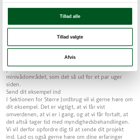
reducerede gødskningsnormer længere.
Et eksempel på at tingene lader sig gøre er på
ejendommen Torbenfeldt. Hér er minivådområdet
Tillad alle
netop færdigetableret efter at ejeren tog kontakt i
til en oplandskonsulent primo oktober 2017.
Tillad valgte
Tilladelserne og tilsagn om tilskud blev meddelt i
sommeren 2018. Etablereingen af minivådområdet
på ca. 1 ha. startede ultimo september og
Afvis
minivådområdet er nu stort set færdigt ultimo
januar 2019. Ovenfor ses et billede af
minivådområdet, som det så ud for et par uger
siden.
Send dit eksempel ind
I Sektionen for Større Jordbrug vil vi gerne høre om
dit eksempel. Det er vigtigt, at vi får vist
omverdenen, at vi er i gang, og at vi får fortalt, at
det altså tager tid med myndighedsbehandlingen.
Vi vil derfor opfordre dig til at sende dit projekt
ind. Lad os også gerne høre om dine erfaringer