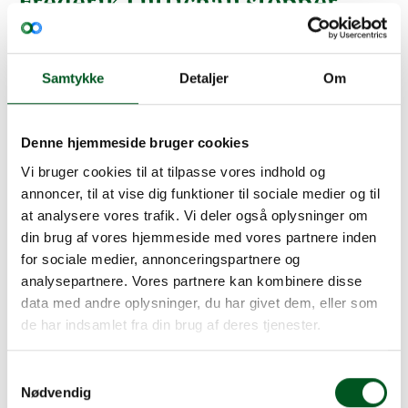
Frederik Lüttichau stopper
som formand i Sektionen for
Større Jordbrug
Samtykke
Detaljer
Om
Efter en periode på syv år som formand for
Tolvmandssektionen og siden Sektionen for Større
Jordbrug er tiden nu kommet til, at jeg skal
Denne hjemmeside bruger cookies
dedikere min tid anderledes.
Vi bruger cookies til at tilpasse vores indhold og
I den kommende tid har jeg øget behov for at
annoncer, til at vise dig funktioner til sociale medier og til
fokusere på mit landbrug, og samtidig har jeg
at analysere vores trafik. Vi deler også oplysninger om
andet bestyrelsesarbejde, som kræver mere af min
din brug af vores hjemmeside med vores partnere inden
tid. Det er baggrunden for at jeg har valgt give
for sociale medier, annonceringspartnere og
formandsskabsstafetten videre til nye kræfter. I
analysepartnere. Vores partnere kan kombinere disse
øvrigt fortsætter jeg i Udvalget for at støtte
data med andre oplysninger, du har givet dem, eller som
formanden frem til årsmødet.
de har indsamlet fra din brug af deres tjenester.
Jeg glæder mig over at overdrage formandskabet i
Større Jordbrug på et tidspunkt, hvor vi har godt
Samtykkevalg
fat i vores hovedfokuspunkter og har en stærk
Nødvendig
strategi for, hvordan vi vil arbejde med vores