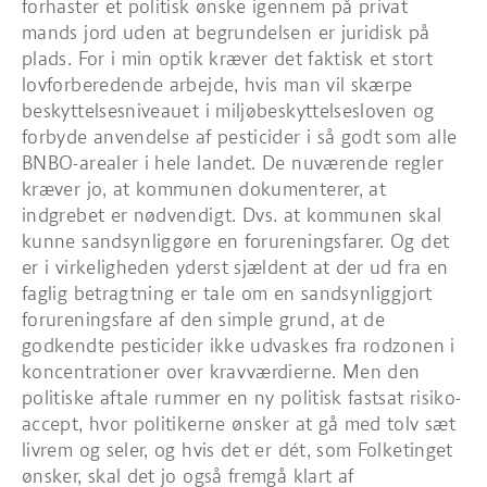
forhaster et politisk ønske igennem på privat
mands jord uden at begrundelsen er juridisk på
plads. For i min optik kræver det faktisk et stort
lovforberedende arbejde, hvis man vil skærpe
beskyttelsesniveauet i miljøbeskyttelsesloven og
forbyde anvendelse af pesticider i så godt som alle
BNBO-arealer i hele landet. De nuværende regler
kræver jo, at kommunen dokumenterer, at
indgrebet er nødvendigt. Dvs. at kommunen skal
kunne sandsynliggøre en forureningsfarer. Og det
er i virkeligheden yderst sjældent at der ud fra en
faglig betragtning er tale om en sandsynliggjort
forureningsfare af den simple grund, at de
godkendte pesticider ikke udvaskes fra rodzonen i
koncentrationer over kravværdierne. Men den
politiske aftale rummer en ny politisk fastsat risiko-
accept, hvor politikerne ønsker at gå med tolv sæt
livrem og seler, og hvis det er dét, som Folketinget
ønsker, skal det jo også fremgå klart af