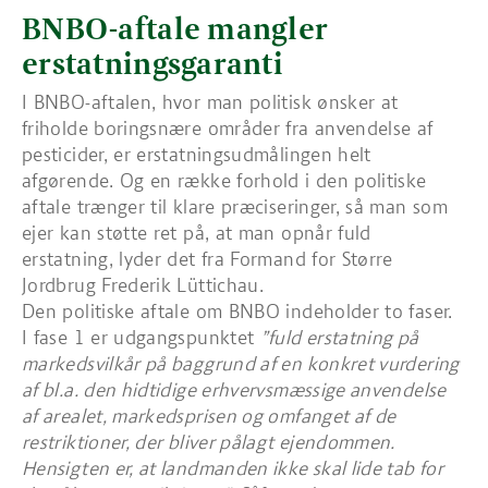
BNBO-aftale mangler
erstatningsgaranti
I BNBO-aftalen, hvor man politisk ønsker at
friholde boringsnære områder fra anvendelse af
pesticider, er erstatningsudmålingen helt
afgørende. Og en række forhold i den politiske
aftale trænger til klare præciseringer, så man som
ejer kan støtte ret på, at man opnår fuld
erstatning, lyder det fra Formand for Større
Jordbrug Frederik Lüttichau.
Den politiske aftale om BNBO indeholder to faser.
I fase 1 er udgangspunktet
”fuld erstatning på
markedsvilkår på baggrund af en konkret vurdering
af bl.a. den hidtidige erhvervsmæssige anvendelse
af arealet, markedsprisen og omfanget af de
restriktioner, der bliver pålagt ejendommen.
Hensigten er, at landmanden ikke skal lide tab for