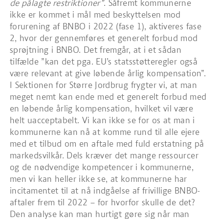
de pålagte restriktioner”
. Såfremt kommunerne
ikke er kommet i mål med beskyttelsen mod
forurening af BNBO i 2022 (fase 1), aktiveres fase
2, hvor der gennemføres et generelt forbud mod
sprøjtning i BNBO. Det fremgår, at i et sådan
tilfælde ”kan det pga. EU’s statsstøtteregler også
være relevant at give løbende årlig kompensation”.
I Sektionen for Større Jordbrug frygter vi, at man
meget nemt kan ende med et generelt forbud med
en løbende årlig kompensation, hvilket vil være
helt uacceptabelt. Vi kan ikke se for os at man i
kommunerne kan nå at komme rund til alle ejere
med et tilbud om en aftale med fuld erstatning på
markedsvilkår. Dels kræver det mange ressourcer
og de nødvendige kompetencer i kommunerne,
men vi kan heller ikke se, at kommunerne har
incitamentet til at nå indgåelse af frivillige BNBO-
aftaler frem til 2022 – for hvorfor skulle de det?
Den analyse kan man hurtigt gøre sig når man