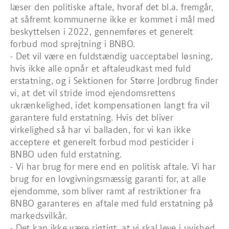
læser den politiske aftale, hvoraf det bl.a. fremgår,
at såfremt kommunerne ikke er kommet i mål med
beskyttelsen i 2022, gennemføres et generelt
forbud mod sprøjtning i BNBO.
- Det vil være en fuldstændig uacceptabel løsning,
hvis ikke alle opnår et aftaleudkast med fuld
erstatning, og i Sektionen for Større Jordbrug finder
vi, at det vil stride imod ejendomsrettens
ukrænkelighed, idet kompensationen langt fra vil
garantere fuld erstatning. Hvis det bliver
virkelighed så har vi balladen, for vi kan ikke
acceptere et generelt forbud mod pesticider i
BNBO uden fuld erstatning.
- Vi har brug for mere end en politisk aftale. Vi har
brug for en lovgivningsmæssig garanti for, at alle
ejendomme, som bliver ramt af restriktioner fra
BNBO garanteres en aftale med fuld erstatning på
markedsvilkår.
- Det kan ikke være rigtigt, at vi skal leve i uvished