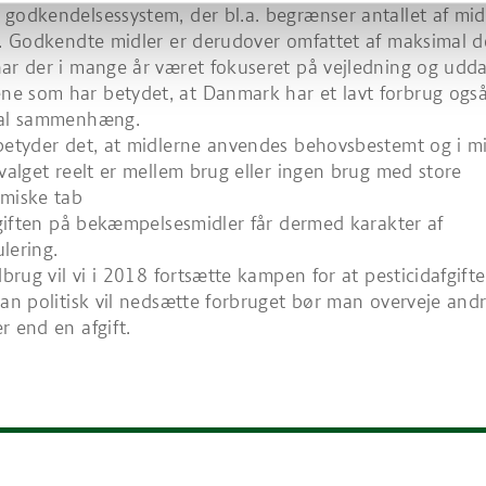
godkendelsessystem, der bl.a. begrænser antallet af midl
d. Godkendte midler er derudover omfattet af maksimal d
ar der i mange år været fokuseret på vejledning og udda
 som har betydet, at Danmark har et lavt forbrug også
nal sammenhæng.
betyder det, at midlerne anvendes behovsbestemt og i m
 valget reelt er mellem brug eller ingen brug med store
omiske tab
Afgiften på bekæmpelsesmidler får dermed karakter af
lering.
dbrug vil vi i 2018 fortsætte kampen for at pesticidafgifte
man politisk vil nedsætte forbruget bør man overveje and
r end en afgift.