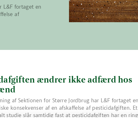
r L&F fortaget en
felse af
idafgiften ændrer ikke adfærd hos
ænd
ning af Sektionen for Større Jordbrug har L&F fortaget en
ke konsekvenser af en afskaffelse af pesticidafgiften. Et
lt studie slår samtidig fast at pesticidafgiften har en rin
ent Lars-Bo Jacobsen ved Landbrug & Fødevarer har på f
n for Større Jordbrug udarbejdet en analyse af pesticidaf