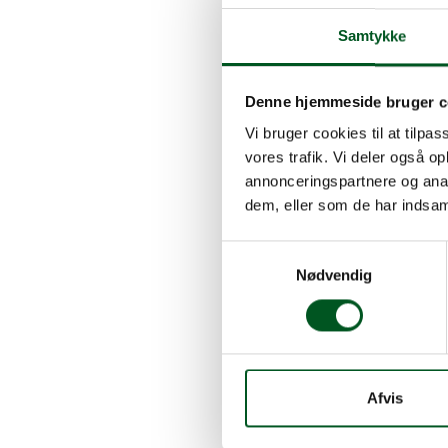
han vil præ
Samtykke
Afgift på 
Afgift på b
forbruget 
Denne hjemmeside bruger c
For landbru
Vi bruger cookies til at tilpas
betydelige o
vores trafik. Vi deler også 
De samfund
annonceringspartnere og anal
positive.
dem, eller som de har indsaml
Studiet refe
Samtykkevalg
følsomheden
Nødvendig
dermed et v
afgifter ha
Det er Størr
fordi det e
Afvis
Dette under
den ringe p