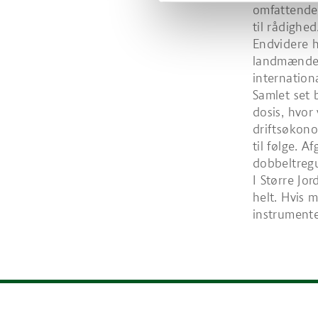
omfattende 
til rådighe
Endvidere h
landmændene
internatio
Samlet set 
dosis, hvor
driftsøkon
til følge. 
dobbeltregu
I Større Jor
helt. Hvis 
instrumente