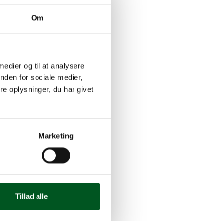
år fast at:
Om
ffekt på
ielt
 medier og til at analysere
nden for sociale medier,
r små, men
e oplysninger, du har givet
år at pris-
ler er
Marketing
er også, at
idler.
ndt andet
orbrug.
Tillad alle
årsag til
 underlagt