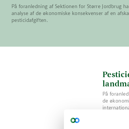
På foranledning af Sektionen for Større Jordbrug ha
analyse af de økonomiske konsekvenser af en afskaf
pesticidafgiften.
Pestic
landm
På foranled
de økonomis
internationa
forbruget.
Chefkonsul
af Sektione