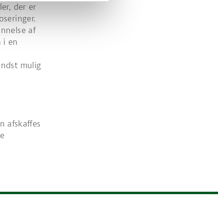
er, der er
oseringer.
nnelse af
 i en
indst mulig
n afskaffes
re