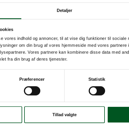
sentere i Herning på dette års Plantekongres. Analysen sl
Detaljer
bekæmpelsesmidler tenderer dobbeltregulering.
ekæmpelsesmidler sikrer et betydeligt provenu, men har en ringe e
af bekæmpelsesmidler.
ookies
get har en afskaffelse i beskatningen af bekæmpelsesmidler potent
se vores indhold og annoncer, til at vise dig funktioner til sociale
g positive effekter i form af stigende investeringer.
oplysninger om din brug af vores hjemmeside med vores partnere i
søkonomiske konsekvenser af en afskaffelse af pesticidafgiften e
ysepartnere. Vores partnere kan kombinere disse data med andr
et fra din brug af deres tjenester.
rerer blandt andet til et nyt internationalt studie fra 2017 som fastsl
 på en pesticidafgift er meget lav. Beskatning af bekæmpelsesmid
Præferencer
Statistik
elegnet instrument til at opkræve et skatteprovenu. Men det betyd
r ringe til ingen effekt på den samlede anvendelse af bekæmpelsesm
e Jordbrugs politik at pesticidafgiften skal afskaffes, bla
r et uegnet instrument til at regulere adfærd og pesticidf
Tillad valgte
støttes af denne nye analyse hvor det konkluderes at en 
risfølsomhed er at anvendelsen af bekæmpelsesmidler er