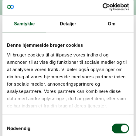
Samtykke
Detaljer
Om
Medlemsmøde på
Sparresholm Gods med
Denne hjemmeside bruger cookies
kulturminister Mette Bock
Vi bruger cookies til at tilpasse vores indhold og
Vi sætter på dette medlemsmøde fokus på
annoncer, til at vise dig funktioner til sociale medier og til
udviklingen af privatejede fredede og
at analysere vores trafik. Vi deler også oplysninger om
bevaringsværdige bygninger, hvor tiden er løbet fra
din brug af vores hjemmeside med vores partnere inden
deres oprindelige funktion. Mange steder søger
for sociale medier, annonceringspartnere og
ejeren, at få udviklet ejendommen på en
analysepartnere. Vores partnere kan kombinere disse
meningsfuld måde med respekt for bygningernes
data med andre oplysninger, du har givet dem, eller som
kulturmæssige værdi. Vi sætter fokus på
de har indsamlet fra din brug af deres tjenester.
muligheder og udfordringer sammen med
eksperter, myndigheder og kulturminister Mette
Samtykkevalg
Bock.
Nødvendig
Nu fem år efter den altødelæggende brand på