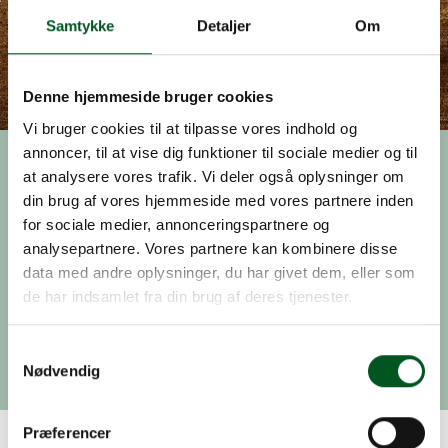
Samtykke
Detaljer
Om
Denne hjemmeside bruger cookies
Vi bruger cookies til at tilpasse vores indhold og
annoncer, til at vise dig funktioner til sociale medier og til
at analysere vores trafik. Vi deler også oplysninger om
Nyhed, 01.januar 2018
din brug af vores hjemmeside med vores partnere inden
Invitation til møde om
for sociale medier, annonceringspartnere og
udsætningsforliget og
analysepartnere. Vores partnere kan kombinere disse
data med andre oplysninger, du har givet dem, eller som
biotopplaner
de har indsamlet fra din brug af deres tjenester.
Bæredygtig Jagt inviterer den 9. maj til dialogmøde
Samtykkevalg
om udsætningsforliget og de nye biotopplanregler.
Nødvendig
Præferencer