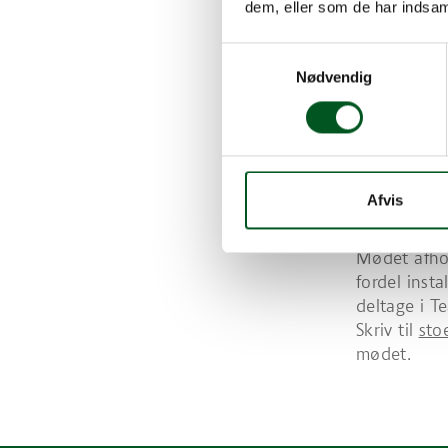
dem, eller som de har indsaml
landbr
offentl
Samtykkevalg
Nødvendig
som la
Jordbr
Formand for
inviteret K
Afvis
at fortælle
undervejs.
Mødet afh
fordel inst
deltage i T
Skriv til
sto
mødet.