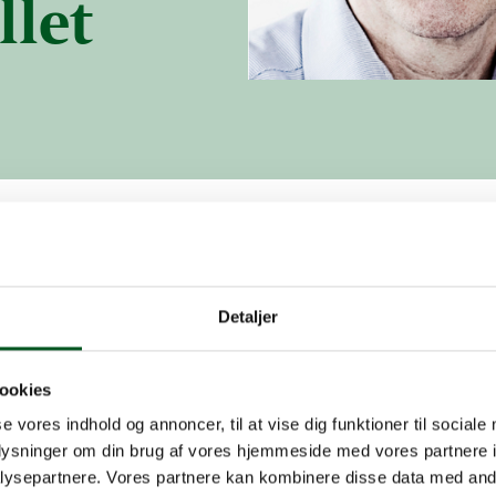
llet
r om
Detaljer
dbrugsudspillet
ookies
sdag 29. april kl. 1
se vores indhold og annoncer, til at vise dig funktioner til sociale
oplysninger om din brug af vores hjemmeside med vores partnere i
ysepartnere. Vores partnere kan kombinere disse data med andr
gens udspil til