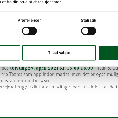
et fra din brug af deres tjenester.
ugsforhandlingerne er netop bleve
iggjort. Hvad betyder udspillet for
Præferencer
Statistik
ndmand og for Sektionen for Størr
ugs politiske mærkesager?
 Sektionen for Større Jordbrug Christina Ahlefeldt-Laurvi
limadirektør i Landbrug & Fødevarer Niels Peter Nørring i 
Tillad valgte
 om landbrugsudspillet. Du får mulighed for at stille dine
oldes
torsdag 29. april 2021 kl. 15.00-16.00
i Teams. D
allere Teams som app inden mødet, men det er også mulig
eams via internetbrowser
errejordbrug@lf.dk
for at modtage medlemslink til at delt