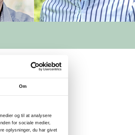
Om
5.00
 medier og til at analysere
nden for sociale medier,
e oplysninger, du har givet