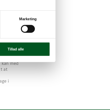
t
 dig
Marketing
e
g har
studiet for
Tillad alle
 spørgsmål
u kan med
t at
age i